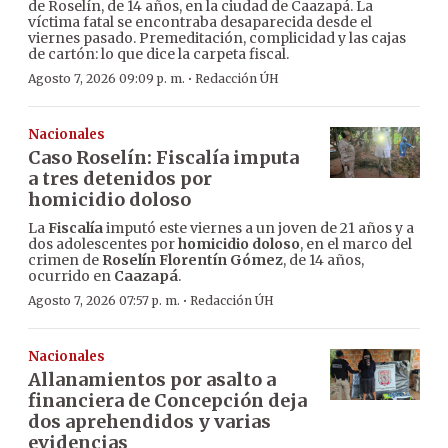
de Roselín, de 14 años, en la ciudad de Caazapá. La
víctima fatal se encontraba desaparecida desde el
viernes pasado. Premeditación, complicidad y las cajas
de cartón: lo que dice la carpeta fiscal.
·
Agosto 7, 2026 09:09 p. m.
Redacción ÚH
Nacionales
Caso Roselín: Fiscalía imputa
a tres detenidos por
homicidio doloso
La
Fiscalía
imputó este viernes a un joven de 21 años y a
dos adolescentes por
homicidio doloso
, en el marco del
crimen de
Roselín Florentín Gómez
, de 14 años,
ocurrido en
Caazapá
.
·
Agosto 7, 2026 07:57 p. m.
Redacción ÚH
Nacionales
Allanamientos por asalto a
financiera de Concepción deja
dos aprehendidos y varias
evidencias