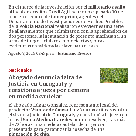
En el marco de la investigación por el
millonario asalto
al local de créditos
Credi Ágil
, ocurrido el pasado 30 de
julio en el centro de
Concepción
, agentes del
Departamento de Investigaciones de Hechos Punibles
de la
Policía Nacional
realizaron este viernes una serie
de allanamientos que culminaron con la aprehensión de
dos personas, la incautación de presunta marihuana, un
arma de fuego, celulares, motocicletas y otras
evidencias consideradas clave para el caso.
·
Agosto 7, 2026 07:45 p. m.
Justiniano Riveros
Nacionales
Abogado denuncia falta de
Justicia en Curuguaty y
cuestiona a jueza por demora
en medida cautelar
El abogado Édgar González, representante legal del
productor
Viumar de Souza
, lanzó duras críticas contra
el sistema judicial de
Curuguaty
y cuestionó a la jueza en
lo civil
Sonia Medina Paredes
por no resolver, tras más
de 72 horas, una medida cautelar de urgencia
presentada para garantizar la cosecha de una
plantación de chía
.