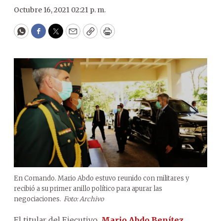
Octubre 16, 2021 02:21 p. m.
WhatsApp
Facebook
Twitter
Email
Copy
Print
En Comando. Mario Abdo estuvo reunido con militares y
recibió a su primer anillo político para apurar las
negociaciones.
Foto: Archivo
El titular del Ejecutivo,
Mario Abdo Benítez
,