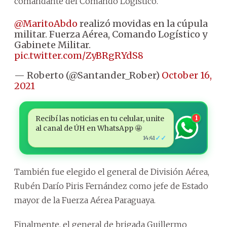
comandante del Comando Logístico.
@MaritoAbdo
realizó movidas en la cúpula
militar. Fuerza Aérea, Comando Logístico y
Gabinete Militar.
pic.twitter.com/ZyBRgRYdS8
— Roberto (@Santander_Rober)
October 16,
2021
Recibí las noticias en tu celular, unite
1
al canal de ÚH en WhatsApp 🤩
✓✓
14:41
También fue elegido el general de División Aérea,
Rubén Darío Piris Fernández como jefe de Estado
mayor de la Fuerza Aérea Paraguaya.
Finalmente, el general de brigada Guillermo