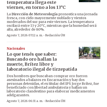
temperatura llega este
viernes, en torno a los 13°C
La
Dirección de Meteorología
pronostica una jornada
fresca, con cielo mayormente nublado y vientos
moderados del sur para este viernes. La temperatura
oscilará entre 13 y 20°C, mientras que la humedad será
alta, alrededor de 80%.
·
Agosto 7, 2026 07:12 a. m.
Redacción ÚH
Nacionales
Lo que tenés que saber:
Buscando oro hallan la
muerte, Brítez libre y
laboratorio ilegal de tirzepatida
Dos hombres que buscaban comprar oro fueron
asesinados a balazos en Encarnación y hay dos
personas detenidas, el ex titular del IPS Jorge Brítez, fue
beneficiado con libertad ambulatoria y hallan un
laboratorio clandestino para elaborar medicamentos
adelgazantes.
·
Agosto 7, 2026 06:31 a. m.
Redacción ÚH