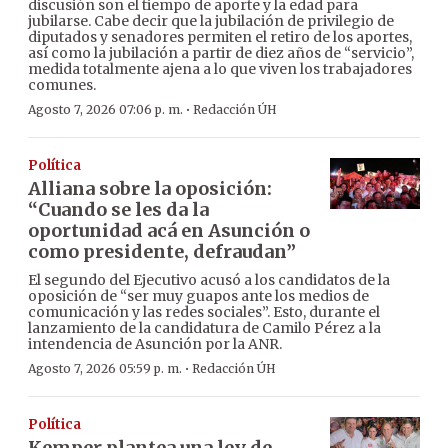
discusión son el tiempo de aporte y la edad para
jubilarse. Cabe decir que la jubilación de privilegio de
diputados y senadores permiten el retiro de los aportes,
así como la jubilación a partir de diez años de “servicio”,
medida totalmente ajena a lo que viven los trabajadores
comunes.
·
Agosto 7, 2026 07:06 p. m.
Redacción ÚH
Política
Alliana sobre la oposición:
“Cuando se les da la
oportunidad acá en Asunción o
como presidente, defraudan”
El segundo del Ejecutivo acusó a los candidatos de la
oposición de “ser muy guapos ante los medios de
comunicación y las redes sociales”. Esto, durante el
lanzamiento de la candidatura de Camilo Pérez a la
intendencia de Asunción por la ANR.
·
Agosto 7, 2026 05:59 p. m.
Redacción ÚH
Política
Kemper plantea una ley de