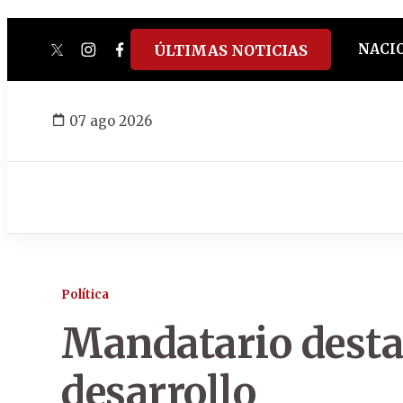
NACI
ÚLTIMAS NOTICIAS
twitter
instagram
facebook
tiktok
youtube
spotify
07 ago 2026
Política
Mandatario destac
desarrollo