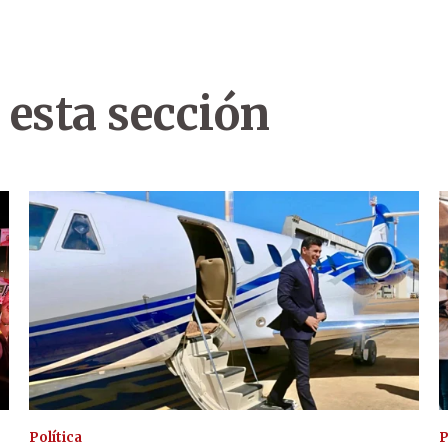
 esta sección
Política
P