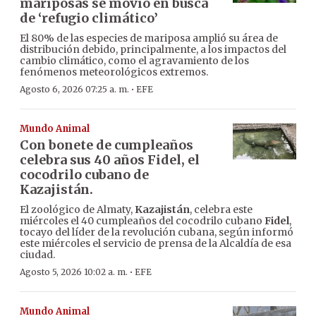
mariposas se movió en busca
de ‘refugio climático’
El 80% de las especies de mariposa amplió su área de
distribución debido, principalmente, a los impactos del
cambio climático, como el agravamiento de los
fenómenos meteorológicos extremos.
·
Agosto 6, 2026 07:25 a. m.
EFE
Mundo Animal
Con bonete de cumpleaños
celebra sus 40 años Fidel, el
cocodrilo cubano de
Kazajistán.
El zoológico de Almaty,
Kazajistán
, celebra este
miércoles el 40 cumpleaños del cocodrilo cubano
Fidel
,
tocayo del líder de la revolución cubana, según informó
este miércoles el servicio de prensa de la Alcaldía de esa
ciudad.
·
Agosto 5, 2026 10:02 a. m.
EFE
Mundo Animal