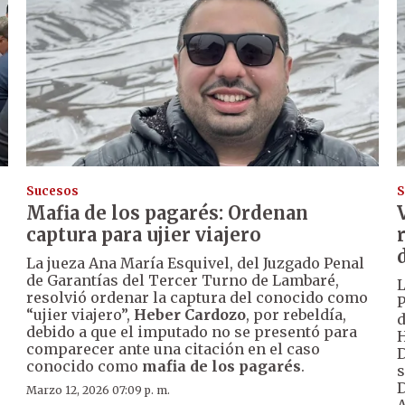
Sucesos
S
Mafia de los pagarés: Ordenan
captura para ujier viajero
La jueza Ana María Esquivel, del Juzgado Penal
de Garantías del Tercer Turno de Lambaré,
L
resolvió ordenar la captura del conocido como
P
“ujier viajero”,
Heber Cardozo
, por rebeldía,
d
debido a que el imputado no se presentó para
H
comparecer ante una citación en el caso
D
conocido como
mafia de los pagarés
.
s
D
Marzo 12, 2026 07:09 p. m.
A