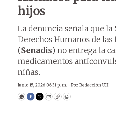
hijos
La denuncia señala que la 
Derechos Humanos de las 
(
Senadis
) no entrega la c
medicamentos anticonvuls
niñas.
Junio 15, 2026 06:31 p. m. •
Por
Redacción ÚH
WhatsApp
Facebook
Twitter
Email
Copy
Print