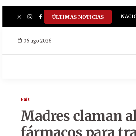
NACI
ÚLTIMAS NOTICIAS
twitter
instagram
facebook
tiktok
youtube
spotify
06 ago 2026
País
Madres claman al
fármacos para tr