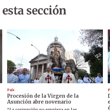
 esta sección
País
P
Procesión de la Virgen de la
Asunción abre novenario
“La corrupción no empieza en las