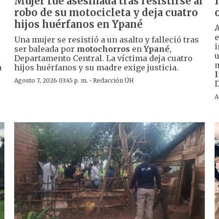
Mujer fue asesinada tras resistirse al
robo de su motocicleta y deja cuatro
hijos huérfanos en Ypané
A
e
Una mujer se resistió a un asalto y falleció tras
i
ser baleada por
motochorros
en
Ypané
,
u
Departamento Central. La víctima deja cuatro
m
a
hijos huérfanos y su madre exige justicia.
I
·
Agosto 7, 2026 03:45 p. m.
Redacción ÚH
A