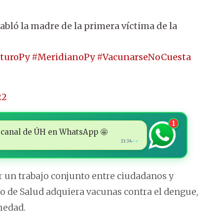
bló la madre de la primera víctima de la
uturoPy
#MeridianoPy
#VacunarseNoCuesta
22
1
 al canal de ÚH en WhatsApp 🤩
21:34
✓✓
r un trabajo conjunto entre ciudadanos y
o de Salud adquiera vacunas contra el dengue,
medad.