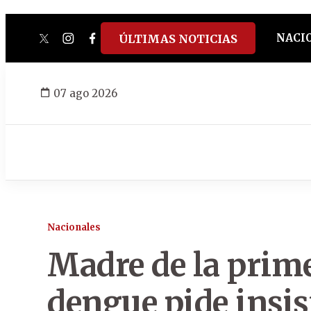
NACI
ÚLTIMAS NOTICIAS
twitter
instagram
facebook
tiktok
youtube
spotify
07 ago 2026
Nacionales
Madre de la prime
dengue pide insis