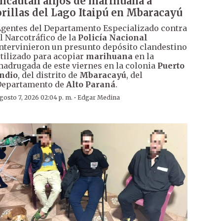
Incautan alijos de marihuana a
orillas del Lago Itaipú en Mbaracayú
gentes del Departamento Especializado contra
l Narcotráfico de la
Policía Nacional
ntervinieron un presunto depósito clandestino
tilizado para acopiar
marihuana
en la
adrugada de este viernes en la colonia
Puerto
ndio
, del distrito de
Mbaracayú
, del
Departamento de
Alto Paraná
.
·
gosto 7, 2026 02:04 p. m.
Edgar Medina