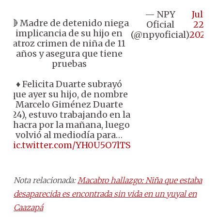
— NPY
July
🔴 Madre de detenido niega
Oficial
22,
implicancia de su hijo en
(@npyoficial)
2025
atroz crimen de niña de 11
años y asegura que tiene
pruebas
♦️ Felicita Duarte subrayó
que ayer su hijo, de nombre
Marcelo Giménez Duarte
(24), estuvo trabajando en la
chacra por la mañana, luego
volvió al mediodía para…
pic.twitter.com/YH0U5O7lTS
Nota relacionada:
Macabro hallazgo: Niña que estaba
desaparecida es encontrada sin vida en un yuyal en
Caazapá