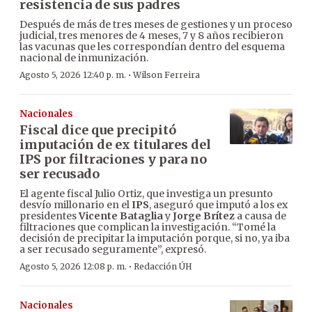
resistencia de sus padres
Después de más de tres meses de gestiones y un proceso
judicial, tres menores de 4 meses, 7 y 8 años recibieron
las vacunas que les correspondían dentro del esquema
nacional de inmunización.
·
Agosto 5, 2026 12:40 p. m.
Wilson Ferreira
Nacionales
Fiscal dice que precipitó
imputación de ex titulares del
IPS por filtraciones y para no
ser recusado
El agente fiscal Julio Ortiz, que investiga un presunto
desvío millonario en el
IPS
, aseguró que imputó a los ex
presidentes
Vicente Bataglia
y
Jorge Brítez
a causa de
filtraciones que complican la investigación. “Tomé la
decisión de precipitar la imputación porque, si no, ya iba
a ser recusado seguramente”, expresó.
·
Agosto 5, 2026 12:08 p. m.
Redacción ÚH
Nacionales