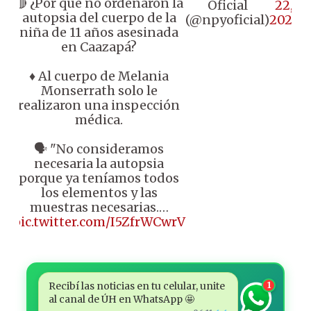
🔴 ¿Por qué no ordenaron la
Oficial
22,
autopsia del cuerpo de la
(@npyoficial)
2025
niña de 11 años asesinada
en Caazapá?
♦️ Al cuerpo de Melania
Monserrath solo le
realizaron una inspección
médica.
🗣️ "No consideramos
necesaria la autopsia
porque ya teníamos todos
los elementos y las
muestras necesarias.…
pic.twitter.com/I5ZfrWCwrV
Recibí las noticias en tu celular, unite
1
al canal de ÚH en WhatsApp 🤩