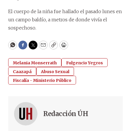
El cuerpo de la niña fue hallado el pasado lunes en
un campo baldío, a metros de donde vivía el
sospechoso.
WhatsApp
Facebook
Twitter
Email
Copy
Print
Melania Monserrath
Fulgencio Yegros
Caazapá
Abuso Sexual
Fiscalía - Ministerio Público
Redacción ÚH