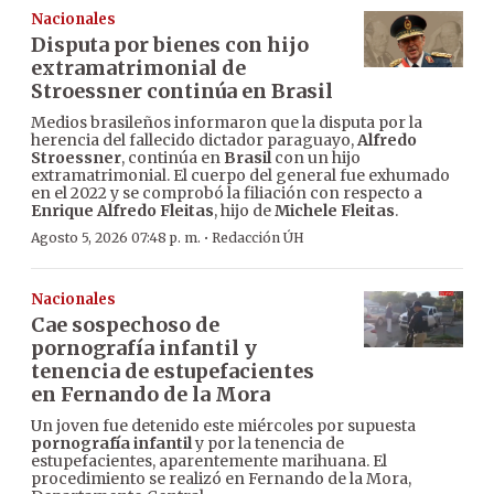
Nacionales
Disputa por bienes con hijo
extramatrimonial de
Stroessner continúa en Brasil
Medios brasileños informaron que la disputa por la
herencia del fallecido dictador paraguayo,
Alfredo
Stroessner
, continúa en
Brasil
con un hijo
extramatrimonial. El cuerpo del general fue exhumado
en el 2022 y se comprobó la filiación con respecto a
Enrique Alfredo Fleitas
, hijo de
Michele Fleitas
.
·
Agosto 5, 2026 07:48 p. m.
Redacción ÚH
Nacionales
Cae sospechoso de
pornografía infantil y
tenencia de estupefacientes
en Fernando de la Mora
Un joven fue detenido este miércoles por supuesta
pornografía infantil
y por la tenencia de
estupefacientes, aparentemente marihuana. El
procedimiento se realizó en Fernando de la Mora,