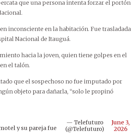
 percata que una persona intenta forzar el portón
Nacional.
oven inconsciente en la habitación. Fue trasladada
spital Nacional de Itauguá.
ento hacia la joven, quien tiene golpes en el
 en el talón.
ntado que el sospechoso no fue imputado por
ngún objeto para dañarla, “solo le propinó
— Telefuturo
June 3,
motel y su pareja fue
(@Telefuturo)
2026