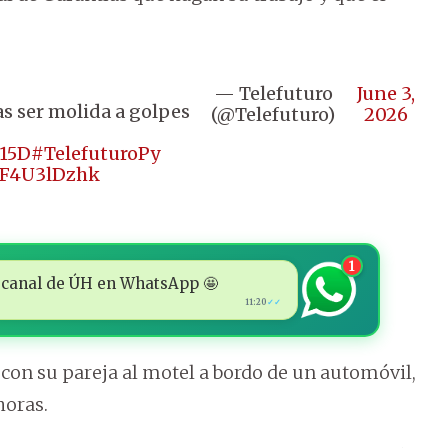
— Telefuturo
June 3,
s ser molida a golpes
(@Telefuturo)
2026
m15D
#TelefuturoPy
/YF4U3lDzhk
1
 al canal de ÚH en WhatsApp 🤩
11:20
✓✓
 con su pareja al motel a bordo de un automóvil,
horas.