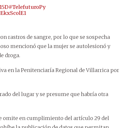
15D
#TelefuturoPy
zEkxScolE1
on rastros de sangre, por lo que se sospecha
hoso mencionó que la mujer se autolesionó y
e droga.
va en la Penitenciaría Regional de Villarrica por
rrado del lugar y se presume que habría otra
se omite en cumplimiento del artículo 29 del
prohíbe la publicación de datos que permitan