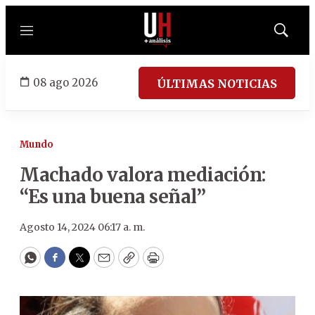
Menú
Mostrar
búsqued
08 ago 2026
ÚLTIMAS NOTICIAS
Mundo
Machado valora mediación:
“Es una buena señal”
Agosto 14, 2024 06:17 a. m.
WhatsApp
Facebook
Twitter
Email
Copy
Print