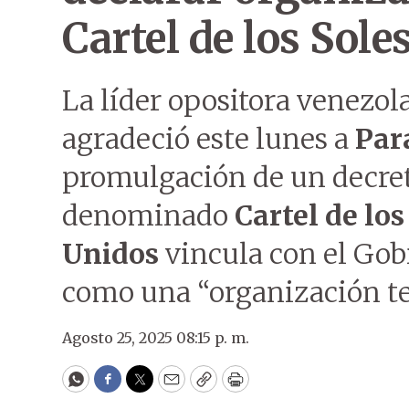
Cartel de los Sole
La líder opositora venezo
agradeció este lunes a
Par
promulgación de un decreto
denominado
Cartel de los
Unidos
vincula con el Gob
como una “organización ter
Agosto 25, 2025 08:15 p. m.
WhatsApp
Facebook
Twitter
Email
Copy
Print