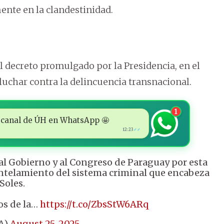
mente en la clandestinidad.
el decreto promulgado por la Presidencia, en el
luchar contra la delincuencia transnacional.
1
 al canal de ÚH en WhatsApp 🤩
12:23
✓✓
 al Gobierno y al Congreso de Paraguay por esta
antelamiento del sistema criminal que encabeza
Soles.
os de la…
https://t.co/ZbsStW6ARq
A)
August 25, 2025