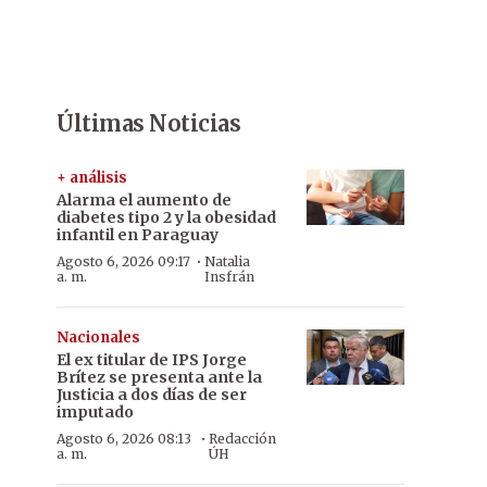
Últimas Noticias
+ análisis
Alarma el aumento de
diabetes tipo 2 y la obesidad
infantil en Paraguay
·
Agosto 6, 2026 09:17
Natalia
a. m.
Insfrán
Nacionales
El ex titular de IPS Jorge
Brítez se presenta ante la
Justicia a dos días de ser
imputado
·
Agosto 6, 2026 08:13
Redacción
a. m.
ÚH