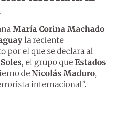
s
lana
María Corina Machado
aguay
la reciente
 por el que se declara al
 Soles
, el grupo que
Estados
ierno de
Nicolás Maduro
,
rorista internacional”.