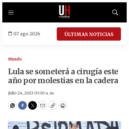
Menú
Mostrar
búsqued
07 ago 2026
ÚLTIMAS NOTICIAS
Mundo
Lula se someterá a cirugía este
año por molestias en la cadera
Julio 24, 2023 05:30 a. m.
WhatsApp
Facebook
Twitter
Email
Copy
Print