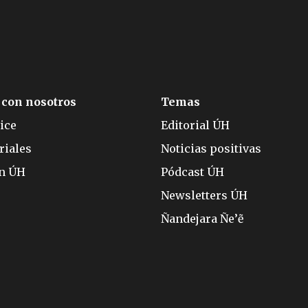
 con nosotros
Temas
ice
Editorial ÚH
riales
Noticias positivas
ón ÚH
Pódcast ÚH
Newsletters ÚH
Ñandejara Ñe’ẽ