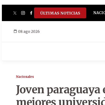
NACI
ÚLTIMAS NOTICIAS
twitter
instagram
facebook
tiktok
youtube
spotify
08 ago 2026
Nacionales
Joven paraguaya e
mejores universi