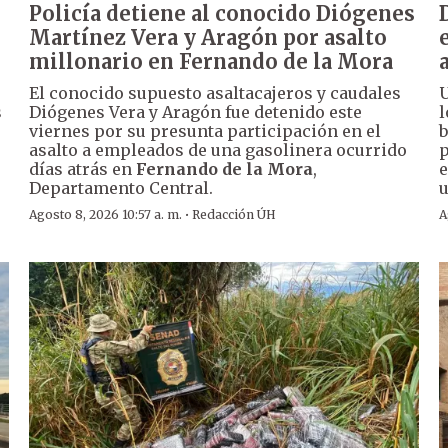
Policía detiene al conocido Diógenes
Martínez Vera y Aragón por asalto
millonario en Fernando de la Mora
El conocido supuesto asaltacajeros y caudales
U
s
Diógenes Vera y Aragón fue detenido este
l
viernes por su presunta participación en el
b
asalto a empleados de una gasolinera ocurrido
p
días atrás en
Fernando de la Mora
,
e
Departamento Central.
u
·
Agosto 8, 2026 10:57 a. m.
Redacción ÚH
A