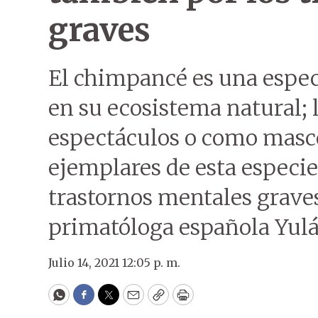
graves
El chimpancé es una espec
en su ecosistema natural; l
espectáculos o como masco
ejemplares de esta especie
trastornos mentales graves
primatóloga española Yul
Julio 14, 2021 12:05 p. m.
WhatsApp
Facebook
Twitter
Email
Copy
Print