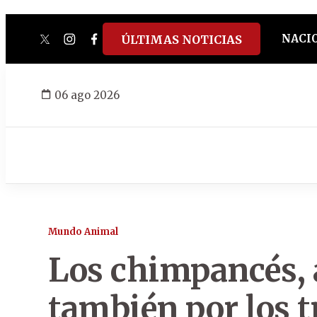
NACI
ÚLTIMAS NOTICIAS
twitter
instagram
facebook
tiktok
youtube
spotify
06 ago 2026
Mundo Animal
Los chimpancés,
también por los 