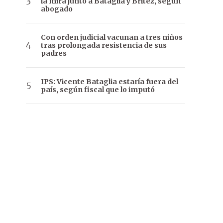
la mira junto a Bataglia y Brítez, según
abogado
Con orden judicial vacunan a tres niños
tras prolongada resistencia de sus
padres
IPS: Vicente Bataglia estaría fuera del
país, según fiscal que lo imputó