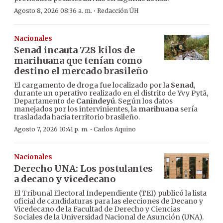
·
Agosto 8, 2026 08:36 a. m.
Redacción ÚH
Nacionales
Senad incauta 728 kilos de
marihuana que tenían como
destino el mercado brasileño
El cargamento de droga fue localizado por la
Senad
,
durante un operativo realizado en el distrito de Yvy Pytã,
Departamento de
Canindeyú
. Según los datos
manejados por los intervinientes, la
marihuana
sería
trasladada hacia territorio brasileño.
·
Agosto 7, 2026 10:41 p. m.
Carlos Aquino
Nacionales
Derecho UNA: Los postulantes
a decano y vicedecano
El Tribunal Electoral Independiente (TEI) publicó la lista
oficial de candidaturas para las elecciones de Decano y
Vicedecano de la Facultad de Derecho y Ciencias
Sociales de la Universidad Nacional de Asunción (UNA).