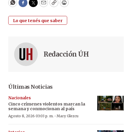
WhatsApp
Facebook
Twitter
Email
Copy
Print
Lo que tenés que saber
Redacción ÚH
Últimas Noticias
Nacionales
Cinco crímenes violentos marcan la
semana y conmocionan al país
·
Agosto 8, 2026 03:03 p. m.
Mary Glezcu