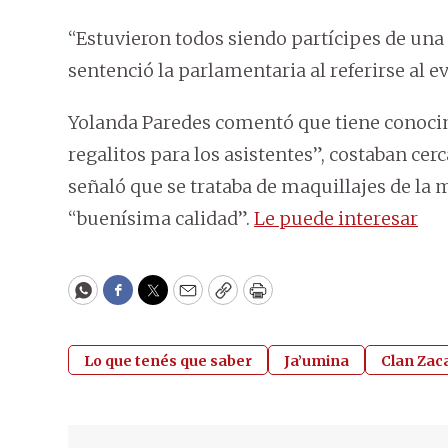
“Estuvieron todos siendo partícipes de una
sentenció la parlamentaria al referirse al ev
Yolanda Paredes comentó que tiene conocim
regalitos para los asistentes”, costaban cerc
señaló que se trataba de maquillajes de la 
“buenísima calidad”.
Le puede interesar
WhatsApp
Facebook
Twitter
Email
Copy
Print
Lo que tenés que saber
Ja’umina
Clan Zac