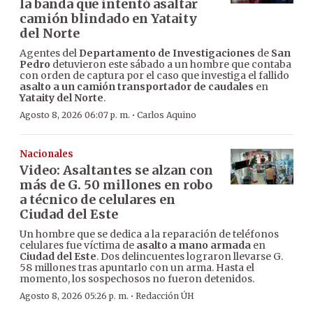
la banda que intentó asaltar
camión blindado en Yataity
del Norte
Agentes del
Departamento de Investigaciones
de
San
Pedro
detuvieron este sábado a un hombre que contaba
con orden de captura por el caso que investiga el fallido
asalto a un camión transportador de caudales
en
Yataity del Norte
.
·
Agosto 8, 2026 06:07 p. m.
Carlos Aquino
Nacionales
Video: Asaltantes se alzan con
más de G. 50 millones en robo
a técnico de celulares en
Ciudad del Este
Un hombre que se dedica a la reparación de teléfonos
celulares fue víctima de
asalto a mano armada
en
Ciudad del Este
. Dos delincuentes lograron llevarse G.
58 millones tras apuntarlo con un arma. Hasta el
momento, los sospechosos no fueron detenidos.
·
Agosto 8, 2026 05:26 p. m.
Redacción ÚH