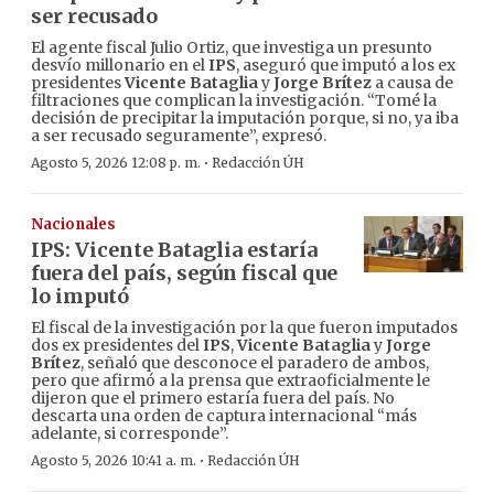
ser recusado
El agente fiscal Julio Ortiz, que investiga un presunto
desvío millonario en el
IPS
, aseguró que imputó a los ex
presidentes
Vicente Bataglia
y
Jorge Brítez
a causa de
filtraciones que complican la investigación. “Tomé la
decisión de precipitar la imputación porque, si no, ya iba
a ser recusado seguramente”, expresó.
·
Agosto 5, 2026 12:08 p. m.
Redacción ÚH
Nacionales
IPS: Vicente Bataglia estaría
fuera del país, según fiscal que
lo imputó
El fiscal de la investigación por la que fueron imputados
dos ex presidentes del
IPS
,
Vicente Bataglia
y
Jorge
Brítez
, señaló que desconoce el paradero de ambos,
pero que afirmó a la prensa que extraoficialmente le
dijeron que el primero estaría fuera del país. No
descarta una orden de captura internacional “más
adelante, si corresponde”.
·
Agosto 5, 2026 10:41 a. m.
Redacción ÚH