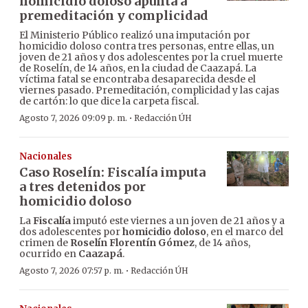
homicidio doloso apunta a
premeditación y complicidad
El Ministerio Público realizó una imputación por
homicidio doloso contra tres personas, entre ellas, un
joven de 21 años y dos adolescentes por la cruel muerte
de Roselín, de 14 años, en la ciudad de Caazapá. La
víctima fatal se encontraba desaparecida desde el
viernes pasado. Premeditación, complicidad y las cajas
de cartón: lo que dice la carpeta fiscal.
·
Agosto 7, 2026 09:09 p. m.
Redacción ÚH
Nacionales
Caso Roselín: Fiscalía imputa
a tres detenidos por
homicidio doloso
La
Fiscalía
imputó este viernes a un joven de 21 años y a
dos adolescentes por
homicidio doloso
, en el marco del
crimen de
Roselín Florentín Gómez
, de 14 años,
ocurrido en
Caazapá
.
·
Agosto 7, 2026 07:57 p. m.
Redacción ÚH