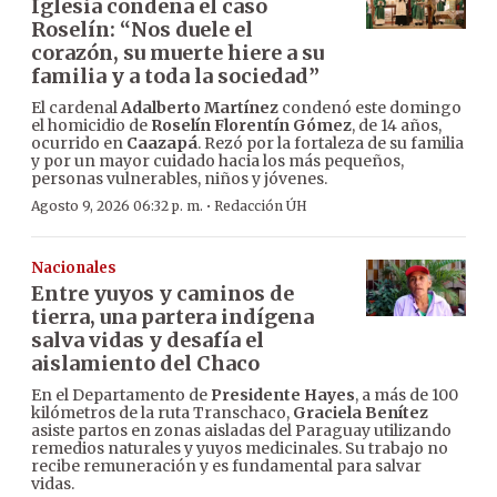
Iglesia condena el caso
Roselín: “Nos duele el
corazón, su muerte hiere a su
familia y a toda la sociedad”
El cardenal
Adalberto Martínez
condenó este domingo
el homicidio de
Roselín Florentín Gómez
, de 14 años,
ocurrido en
Caazapá
. Rezó por la fortaleza de su familia
y por un mayor cuidado hacia los más pequeños,
personas vulnerables, niños y jóvenes.
·
Agosto 9, 2026 06:32 p. m.
Redacción ÚH
Nacionales
Entre yuyos y caminos de
tierra, una partera indígena
salva vidas y desafía el
aislamiento del Chaco
En el Departamento de
Presidente Hayes
, a más de 100
kilómetros de la ruta Transchaco,
Graciela Benítez
asiste partos en zonas aisladas del Paraguay utilizando
remedios naturales y yuyos medicinales. Su trabajo no
recibe remuneración y es fundamental para salvar
vidas.