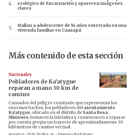
ecológico de Encarnación y aparecen imágenes
claves
Hallan a adolescente de 14 años enterrada en una
vivienda familiar en Caazapá
Más contenido de esta sección
Nacionales
Pobladores de Ka’atygue
reparan a mano 30 km de
camino
Cansados del peligro constante que representan los
enormes baches, los pobladores del
asentamiento
Ka’atygue
, ubicado en el distrito de
Santa Rosa
,
Misiones
, tomaron la iniciativa y comenzaron a reparar
por cuenta propia un trayecto de aproximadamente 30
kilómetros de camino vecinal.
·
Agosto 6, 2026 10:38 p. m.
Vanessa Rodríguez