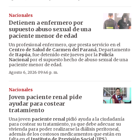
Nacionales
Detienen a enfermero por
supuesto abuso sexual de una
paciente menor de edad
Un profesional enfermero, que presta servicio en el
Centro de Salud de Carmen del Paraná
, Departamento
de
Itapúa
, fue detenido este jueves por la
Policía
Nacional
por el supuesto hecho de abuso sexual de una
paciente menor de edad.
Agosto 6, 2026 09:46 p. m.
Nacionales
Joven paciente renal pide
ayudar para costear
tratamiento
Una joven
paciente renal
pidió ayuda a la ciudadanía
para costear su tratamiento, ya que debe adecuar su
vivienda para poder realizarse la diálisis peritoneal,
además de los costosos medicamentos que están en
falta en el
Instituto de Previsión Social
(
IPS
).