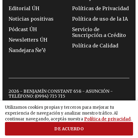
Editorial ÚH
Políticas de Privacidad
Noticias positivas
Política de uso de la IA
Pódcast ÚH
Servicio de
Suscripción a Crédito
Newsletters ÚH
Política de Calidad
Ñandejara Ñe’ẽ
2026 - BENJAMÍN CONSTANT 658 - ASUNCIÓN -
TELÉFONO:
(0994) 715 715
Utilizamos cookies propias y terceros para mejorar tu
experiencia de navegación y analizar nuestro tráfico. Al
twitter
instagram
facebook
tiktok
youtube
spotify
continuar navegando, aceptás nuestra
Política de privacidad
.
DE ACUERDO