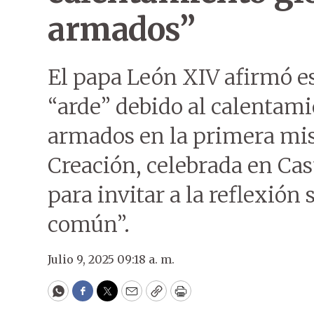
armados”
El papa León XIV afirmó e
“arde” debido al calentamie
armados en la primera misa
Creación, celebrada en Ca
para invitar a la reflexión 
común”.
Julio 9, 2025 09:18 a. m.
WhatsApp
Facebook
Twitter
Email
Copy
Print