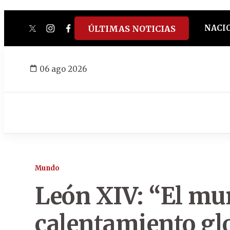
NACI
ÚLTIMAS NOTICIAS
twitter
instagram
facebook
tiktok
youtube
spotify
06 ago 2026
Mundo
León XIV: “El mun
calentamiento glo