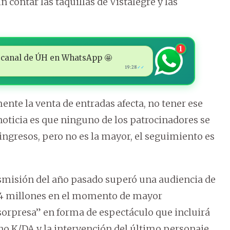
in contar las taquillas de Vistalegre y las
1
 al canal de ÚH en WhatsApp 🤩
19:28
✓✓
nte la venta de entradas afecta, no tener ese
noticia es que ninguno de los patrocinadores se
e ingresos, pero no es la mayor, el seguimiento es
ansmisión del año pasado superó una audiencia de
 44 millones en el momento de mayor
 sorpresa” en forma de espectáculo que incluirá
o K/DA y la intervención del último personaje