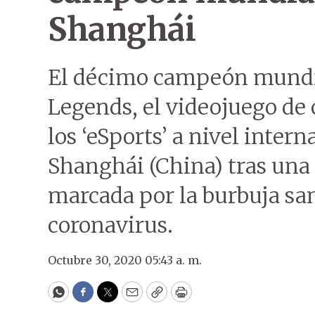
Shanghái
El décimo campeón mundial
Legends, el videojuego de
los ‘eSports’ a nivel intern
Shanghái (China) tras una
marcada por la burbuja sa
coronavirus.
Octubre 30, 2020 05:43 a. m.
WhatsApp
Facebook
Twitter
Email
Copy
Print