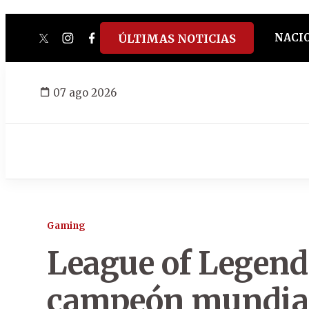
NACI
ÚLTIMAS NOTICIAS
twitter
instagram
facebook
tiktok
youtube
spotify
07 ago 2026
Gaming
League of Legend
campeón mundial 