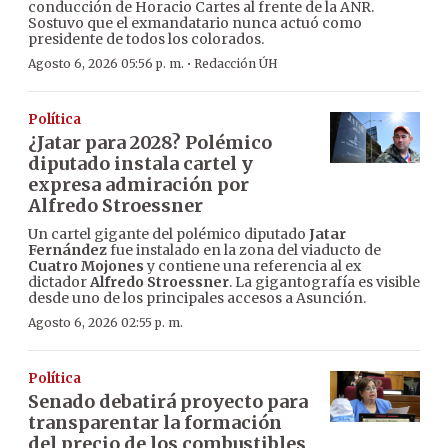
conducción de Horacio Cartes al frente de la ANR.
Sostuvo que el exmandatario nunca actuó como
presidente de todos los colorados.
·
Agosto 6, 2026 05:56 p. m.
Redacción ÚH
Política
¿Jatar para 2028? Polémico
diputado instala cartel y
expresa admiración por
Alfredo Stroessner
Un cartel gigante del polémico diputado
Jatar
Fernández
fue instalado en la zona del viaducto de
Cuatro Mojones
y contiene una referencia al ex
dictador
Alfredo Stroessner
. La gigantografía es visible
desde uno de los principales accesos a Asunción.
Agosto 6, 2026 02:55 p. m.
Política
Senado debatirá proyecto para
transparentar la formación
del precio de los combustibles