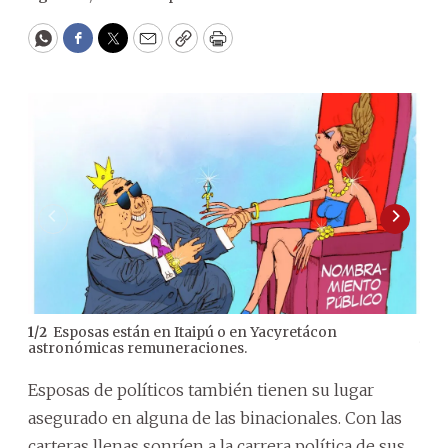
WhatsApp
Facebook
Twitter
Email
Copy
Print
Esposas están en Itaipú o en Yacyretácon
1
/
2
2
/
2
astronómicas remuneraciones.
bin
Esposas de políticos también tienen su lugar
asegurado en alguna de las binacionales. Con las
carteras llenas sonríen a la carrera política de sus