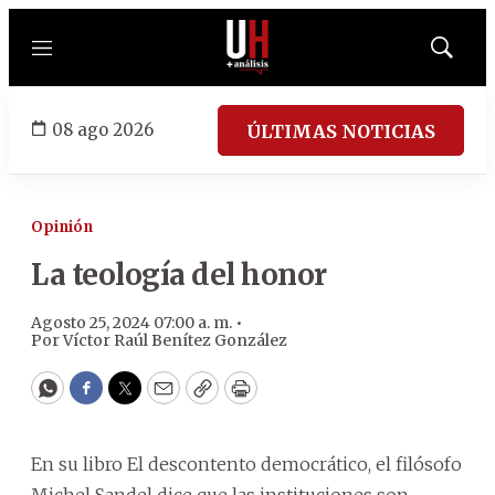
Menú
Mostrar
búsqued
08 ago 2026
ÚLTIMAS NOTICIAS
Opinión
La teología del honor
Agosto 25, 2024 07:00 a. m. •
Por
Víctor Raúl Benítez González
WhatsApp
Facebook
Twitter
Email
Copy
Print
En su libro El descontento democrático, el filósofo