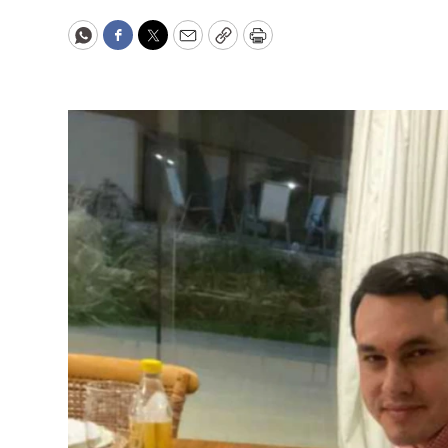
WhatsApp
Facebook
Twitter
Email
Copy
Print