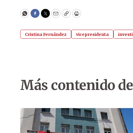
WhatsApp
Facebook
Twitter
Email
Copy
Print
Cristina Fernández
vicepresidenta
invest
Más contenido de