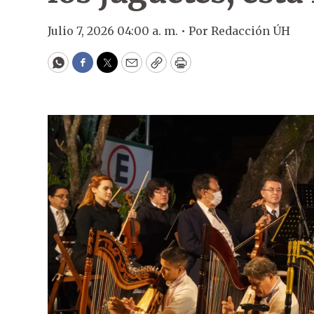
Julio 7, 2026 04:00 a. m. •
Por
Redacción ÚH
WhatsApp
Facebook
Twitter
Email
Copy
Print