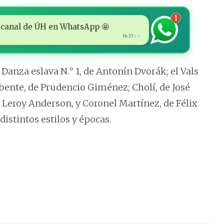
1
 al canal de ÚH en WhatsApp 🤩
14:37
✓✓
Danza eslava N.° 1, de Antonín Dvorák; el Vals
Abente, de Prudencio Giménez; Cholí, de José
 Leroy Anderson, y Coronel Martínez, de Félix
istintos estilos y épocas.