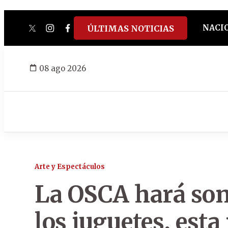
NACI
ÚLTIMAS NOTICIAS
twitter
instagram
facebook
tiktok
youtube
spotify
08 ago 2026
Arte y Espectáculos
La OSCA hará sona
los juguetes, est