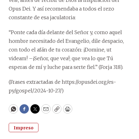
vea!, antes de recibir de Dios la inspiración del
Opus Dei. Y así recomendaba a todos el rezo
constante de esa jaculatoria:
“Ponte cada día delante del Señor y, como aquel
hombre necesitado del Evangelio, dile despacio,
con todo el afán de tu corazón: ¡Domine, ut
videam! –¡Señor, que vea!; que vea lo que Tú
esperas de mí y luche para serte fiel.” (Forja 318).
(Frases extractadas de https://opusdei.org/es-
py/gospel/2024-10-27/)
WhatsApp
Facebook
Twitter
Email
Copy
Print
Impreso