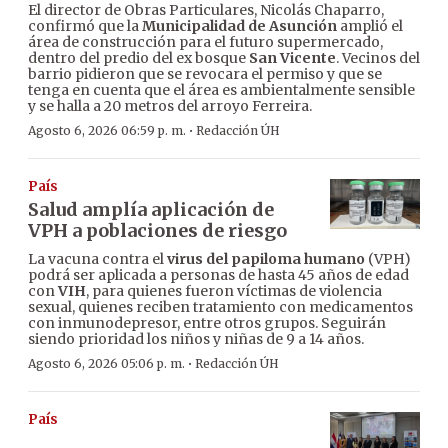
El director de Obras Particulares, Nicolás Chaparro,
confirmó que la
Municipalidad de Asunción
amplió el
área de construcción para el futuro supermercado,
dentro del predio del ex bosque
San Vicente
. Vecinos del
barrio pidieron que se revocara el permiso y que se
tenga en cuenta que el área es ambientalmente sensible
y se halla a 20 metros del arroyo Ferreira.
·
Agosto 6, 2026 06:59 p. m.
Redacción ÚH
País
Salud amplía aplicación de
VPH a poblaciones de riesgo
La vacuna contra el
virus del papiloma humano
(VPH)
podrá ser aplicada a personas de hasta 45 años de edad
con
VIH
, para quienes fueron víctimas de violencia
sexual, quienes reciben tratamiento con medicamentos
con inmunodepresor, entre otros grupos. Seguirán
siendo prioridad los niños y niñas de 9 a 14 años.
·
Agosto 6, 2026 05:06 p. m.
Redacción ÚH
País