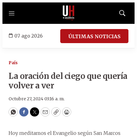
Menú
Mostrar
búsqued
07 ago 2026
ÚLTIMAS NOTICIAS
País
La oración del ciego que quería
volver a ver
Octubre 27, 2024 03:16 a. m.
WhatsApp
Facebook
Twitter
Email
Copy
Print
Hoy meditamos el Evangelio según San Marcos