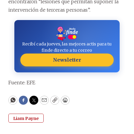
encontraron “lesiones que permitan suponer la
intervención de terceras personas”.
Recibí cada jueves, las mejores actis para tu
finde directo a tu correo
Newsletter
Fuente: EFE
WhatsApp
Facebook
Twitter
Email
Copy
Print
Liam Payne