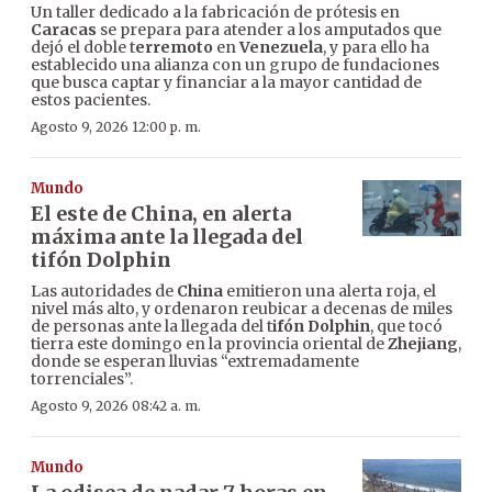
Un taller dedicado a la fabricación de prótesis en
Caracas
se prepara para atender a los amputados que
dejó el doble t
erremoto
en
Venezuela
, y para ello ha
establecido una alianza con un grupo de fundaciones
que busca captar y financiar a la mayor cantidad de
estos pacientes.
Agosto 9, 2026 12:00 p. m.
Mundo
El este de China, en alerta
máxima ante la llegada del
tifón Dolphin
Las autoridades de
China
emitieron una alerta roja, el
nivel más alto, y ordenaron reubicar a decenas de miles
de personas ante la llegada del t
ifón Dolphin
, que tocó
tierra este domingo en la provincia oriental de
Zhejiang
,
donde se esperan lluvias “extremadamente
torrenciales”.
Agosto 9, 2026 08:42 a. m.
Mundo