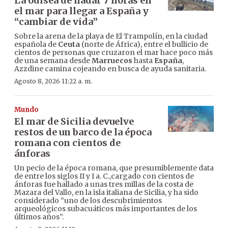
La odisea de nadar 7 horas en
el mar para llegar a España y
“cambiar de vida”
Sobre la arena de la playa de El Trampolín, en la ciudad
española de
Ceuta
(norte de África), entre el bullicio de
cientos de personas que cruzaron el mar hace poco más
de una semana desde
Marruecos
hasta
España
,
Azzdine camina cojeando en busca de ayuda sanitaria.
Agosto 8, 2026 11:22 a. m.
Mundo
El mar de Sicilia devuelve
restos de un barco de la época
romana con cientos de
ánforas
Un pecio de la época romana, que presumiblemente data
de entre los siglos II y I a. C.,cargado con cientos de
ánforas fue hallado a unas tres millas de la costa de
Mazara del Vallo, en la isla italiana de Sicilia, y ha sido
considerado “uno de los descubrimientos
arqueológicos subacuáticos más importantes de los
últimos años”.