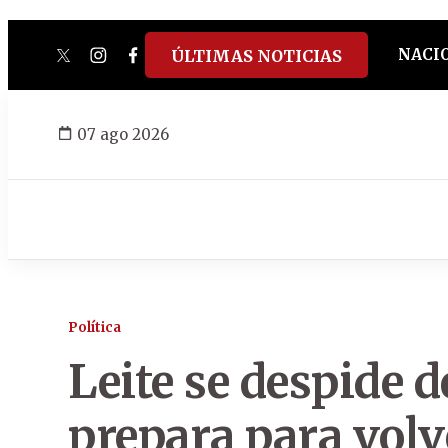
NACI
ÚLTIMAS NOTICIAS
twitter
instagram
facebook
tiktok
youtube
spotify
07 ago 2026
Política
Leite se despide 
prepara para volv