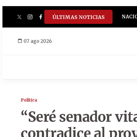
NACI
ÚLTIMAS NOTICIAS
twitter
instagram
facebook
tiktok
youtube
spotify
07 ago 2026
Política
“Seré senador vita
contradice al pro