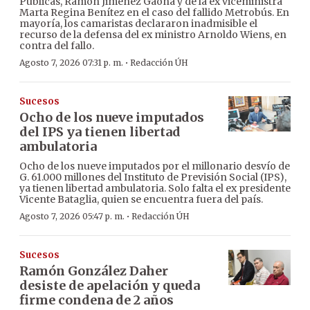
Públicas, Ramón Jiménez Gaona y de la ex viceministra
Marta Regina Benítez en el caso del fallido Metrobús. En
mayoría, los camaristas declararon inadmisible el
recurso de la defensa del ex ministro Arnoldo Wiens, en
contra del fallo.
·
Agosto 7, 2026 07:31 p. m.
Redacción ÚH
Sucesos
Ocho de los nueve imputados
del IPS ya tienen libertad
ambulatoria
Ocho de los nueve imputados por el millonario desvío de
G. 61.000 millones del Instituto de Previsión Social (IPS),
ya tienen libertad ambulatoria. Solo falta el ex presidente
Vicente Bataglia, quien se encuentra fuera del país.
·
Agosto 7, 2026 05:47 p. m.
Redacción ÚH
Sucesos
Ramón González Daher
desiste de apelación y queda
firme condena de 2 años