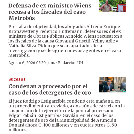
Defensa de ex ministro Wiens
recusa a los fiscales del caso
Metrobús
Por falta de objetividad, los abogados Alfredo Enrique
Kronawetter y Federico Huttemann, defensores del ex
ministro de Obras Públicas Arnoldo Wiens recusaron a
los fiscales de la causa Giovanni Grisetti, Yeimy Adle y
Nathalia Silva. Piden que sean apartados de la
investigación y se designen nuevos agentes en el caso
Metrobús.
·
Agosto 6, 2026 05:20 p. m.
Redacción ÚH
Sucesos
Condenan a procesado por el
caso de los detergentes de oro
El juez Rodrigo Estigarribia condenó esta mañana, en
un procedimiento abreviado, a dos años de cárcel con la
suspensión de la ejecución de la pena al procesado
Édgar Fabián Estigarribia Gavilán, en el caso de los
detergentes de oro de la Municipalidad de Asunción.
Donará ahora G. 100 millones y en cuotas otros G. 50
millones.