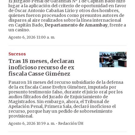
El Juzgado Penal de Garantías Nº 1 de Capitán Bado hizo
lugar a la aplicación del criterio de oportunidad en favor
de Óscar Antonio Cabañas Lirio y otros dos hombres,
quienes fueron procesados como presuntos autores de
disparos al aire realizados sobre la línea internacional
en Capitán Bado,
Departamento de Amambay
, frente a
un casino.
Agosto 6, 2026 11:00 a. m.
Sucesos
Tras 18 meses, declaran
inoficioso recurso de ex
fiscala Casse Giménez
Pasaron 18 meses del recurso subsidiario de la defensa
de la ex fiscala Casse Evelyn Giménez, imputada por
presunto testimonio falso, durante el juicio oral por los
audios filtrados del Jurado de Enjuiciamiento de
Magistrados. Sin embargo, ahora, el Tribunal de
Apelación Penal, Primera Sala, declaró inoficioso el
recurso, porque hay un pedido de sobreseimiento
provisional.
·
Agosto 6, 2026 10:59 a. m.
Redacción ÚH