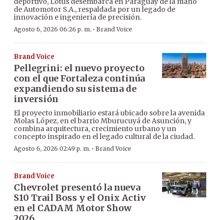
deportivo, Lotus desembarca en Paraguay de la mano
de Automotor S.A., respaldada por un legado de
innovación e ingeniería de precisión.
·
Agosto 6, 2026 06:26 p. m.
Brand Voice
Brand Voice
Pellegrini: el nuevo proyecto
con el que Fortaleza continúa
expandiendo su sistema de
inversión
El proyecto inmobiliario estará ubicado sobre la avenida
Molas López, en el barrio Mburucuyá de Asunción, y
combina arquitectura, crecimiento urbano y un
concepto inspirado en el legado cultural de la ciudad.
·
Agosto 6, 2026 02:49 p. m.
Brand Voice
Brand Voice
Chevrolet presentó la nueva
S10 Trail Boss y el Onix Activ
en el CADAM Motor Show
2026