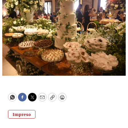
WhatsApp
Facebook
Twitter
Email
Copy
Print
Impreso