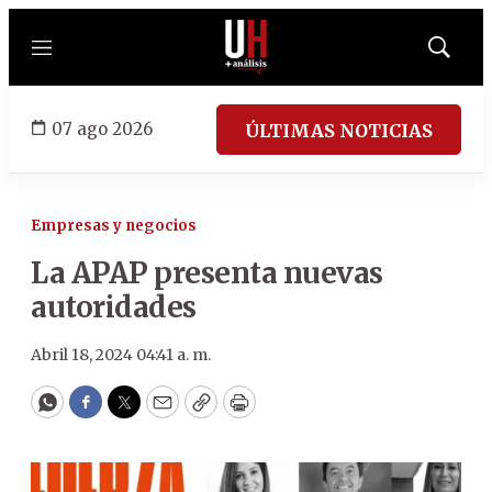
Menú
Mostrar
búsqued
07 ago 2026
ÚLTIMAS NOTICIAS
Empresas y negocios
La APAP presenta nuevas
autoridades
Abril 18, 2024 04:41 a. m.
WhatsApp
Facebook
Twitter
Email
Copy
Print