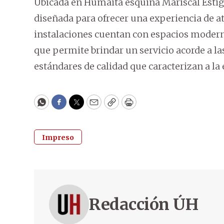
Ubicada en Humaitá esquina Mariscal Estiga
diseñada para ofrecer una experiencia de at
instalaciones cuentan con espacios moderno
que permite brindar un servicio acorde a la
estándares de calidad que caracterizan a la 
WhatsApp
Facebook
Twitter
Email
Copy
Print
Impreso
Redacción ÚH