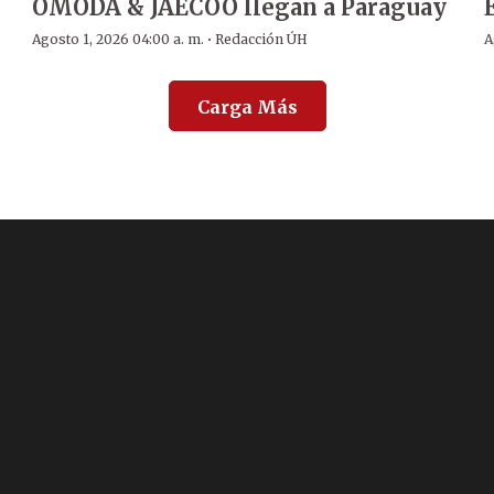
OMODA & JAECOO llegan a Paraguay
·
Agosto 1, 2026 04:00 a. m.
Redacción ÚH
A
Carga Más