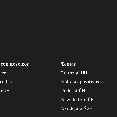
 con nosotros
Temas
ice
Editorial ÚH
riales
Noticias positivas
ón ÚH
Pódcast ÚH
Newsletters ÚH
Ñandejara Ñe’ẽ