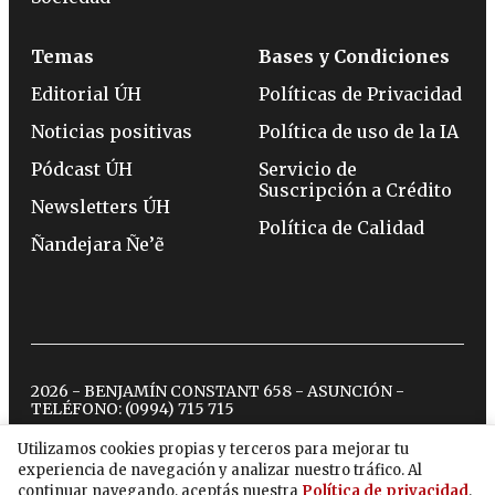
Temas
Bases y Condiciones
Editorial ÚH
Políticas de Privacidad
Noticias positivas
Política de uso de la IA
Pódcast ÚH
Servicio de
Suscripción a Crédito
Newsletters ÚH
Política de Calidad
Ñandejara Ñe’ẽ
2026 - BENJAMÍN CONSTANT 658 - ASUNCIÓN -
TELÉFONO:
(0994) 715 715
Utilizamos cookies propias y terceros para mejorar tu
experiencia de navegación y analizar nuestro tráfico. Al
twitter
instagram
facebook
tiktok
youtube
spotify
continuar navegando, aceptás nuestra
Política de privacidad
.