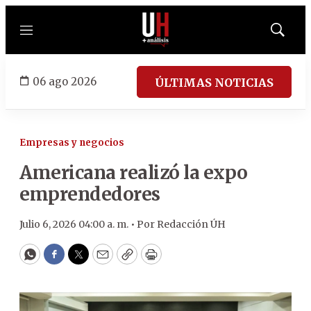
Menú
Mostrar
búsqued
06 ago 2026
ÚLTIMAS NOTICIAS
Empresas y negocios
Americana realizó la expo
emprendedores
Julio 6, 2026 04:00 a. m. •
Por
Redacción ÚH
WhatsApp
Facebook
Twitter
Email
Copy
Print