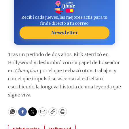
Recibí cada jueves, las mejores actis para tu
finde directo a tu correo
Newsletter
Tras un periodo de dos años, Kirk aterrizó en
Hollywood y deslumbró con su papel de boxeador
en
Champion
, por el que rechazó otros trabajos y
con el que impulsó su ascenso al estrellato
escribiendo la longeva historia de una leyenda que
sigue viva.
WhatsApp
Facebook
Twitter
Email
Copy
Print