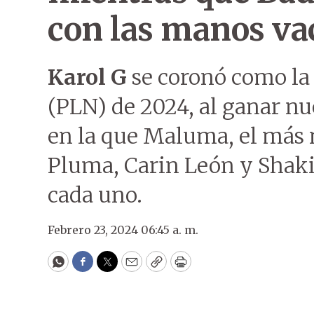
con las manos va
Karol G
se coronó como la
(PLN) de 2024, al ganar n
en la que Maluma, el más
Pluma, Carin León y Shaki
cada uno.
Febrero 23, 2024 06:45 a. m.
WhatsApp
Facebook
Twitter
Email
Copy
Print