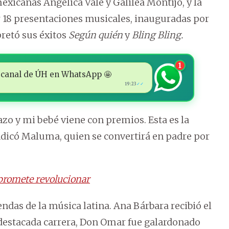
xicanas Angélica Vale y Galilea Montijo, y la
r 18 presentaciones musicales, inauguradas por
retó sus éxitos
Según quién
y
Bling Bling.
1
 al canal de ÚH en WhatsApp 🤩
19:23
✓✓
zo y mi bebé viene con premios. Esta es la
ndicó Maluma, quien se convertirá en padre por
promete revolucionar
das de la música latina. Ana Bárbara recibió el
 destacada carrera, Don Omar fue galardonado