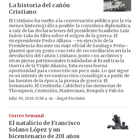
La historia del cañón
Cristiano
El Cristiano ha vuelto a la conversación pública por la vía
menos historiográfica posible: la coyuntura diplomática,
a raíz de las declaraciones del presidente brasileño Luiz
Inácio Lula da Silva sobre el origen de la guerra. El
vicepresidente Pedro Alliana —en ejercicio de la
Presidencia durante un viaje oficial de Santiago Peña—
planteó que un gesto concreto de reconciliación sería la
devolución del cañón Cristiano, junto con archivos y
otras piezas patrimoniales trasladadas al Brasil tras la
Guerra de la Triple Alianza. Esta es una buena
oportunidad para conocerlo un poco más. Lo que sigue
es un intento de reconstrucción cronológica a partir de
las fuentes de la época, la prensa de guerra: El
Semanario, El Centinela, Cabichuí y las memorias de
Thompson, Centurión, Masterman, Resquín y Falcón.
·
Julio 30, 2026 11:18 a. m.
Ángel Piccinini
Correo Semanal
El natalicio de Francisco
Solano López y un
bicentenario de 201 años