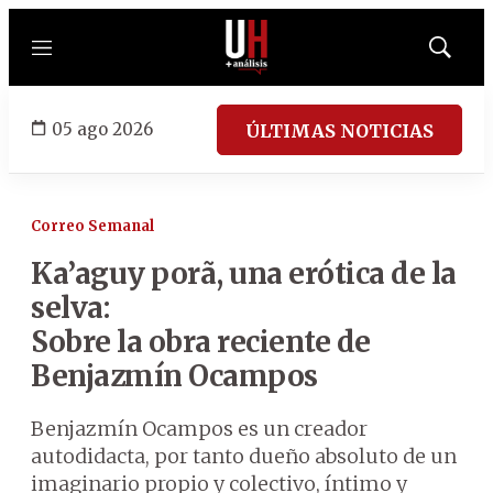
Menú
Mostrar
búsqued
05 ago 2026
ÚLTIMAS NOTICIAS
Correo Semanal
Ka’aguy porã, una erótica de la
selva:
Sobre la obra reciente de
Benjazmín Ocampos
Benjazmín Ocampos es un creador
autodidacta, por tanto dueño absoluto de un
imaginario propio y colectivo, íntimo y