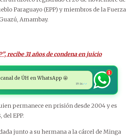
Pueblo Paraguayo (EPP) y miembros de la Fuerza
o Guazú, Amambay.
”, recibe 31 años de condena en juicio
1
 al canal de ÚH en WhatsApp 🤩
19:16
✓✓
uien permanece en prisión desde 2004 y es
 del EPP.
adada junto a su hermana a la cárcel de Minga