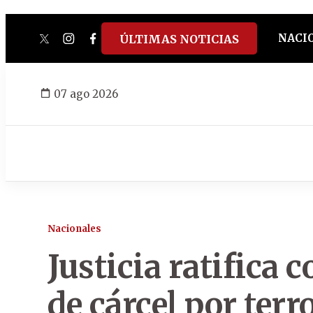
NACI
ÚLTIMAS NOTICIAS
twitter
instagram
facebook
tiktok
youtube
spotify
07 ago 2026
Nacionales
Justicia ratifica 
de cárcel por te