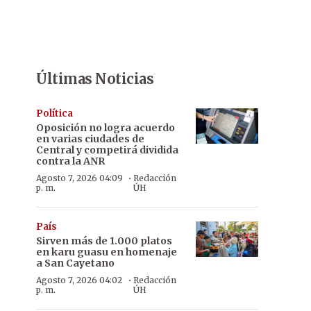
Últimas Noticias
Política
Oposición no logra acuerdo
en varias ciudades de
Central y competirá dividida
contra la ANR
·
Agosto 7, 2026 04:09
Redacción
p. m.
ÚH
País
Sirven más de 1.000 platos
en karu guasu en homenaje
a San Cayetano
·
Agosto 7, 2026 04:02
Redacción
p. m.
ÚH