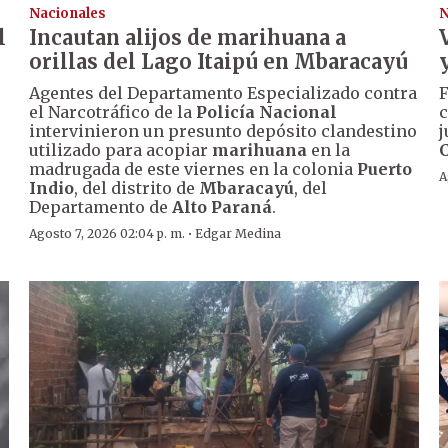
Nacionales
N
l
Incautan alijos de marihuana a
orillas del Lago Itaipú en Mbaracayú
Agentes del Departamento Especializado contra
F
el Narcotráfico de la
Policía Nacional
c
intervinieron un presunto depósito clandestino
j
utilizado para acopiar
marihuana
en la
madrugada de este viernes en la colonia
Puerto
A
Indio
, del distrito de
Mbaracayú
, del
Departamento de
Alto Paraná
.
·
Agosto 7, 2026 02:04 p. m.
Edgar Medina