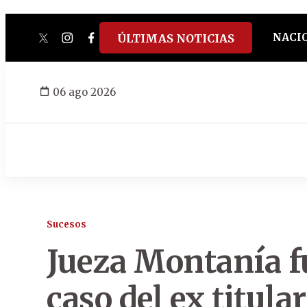
NACI
ÚLTIMAS NOTICIAS
twitter
instagram
facebook
tiktok
youtube
spotify
06 ago 2026
Sucesos
Jueza Montanía f
caso del ex titula