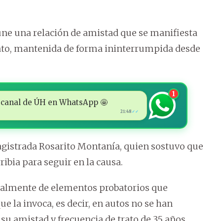
une una relación de amistad que se manifiesta
rato, mantenida de forma ininterrumpida desde
1
 al canal de ÚH en WhatsApp 🤩
21:48
✓✓
gistrada Rosarito Montanía, quien sostuvo que
rribia para seguir en la causa.
totalmente de elementos probatorios que
e la invoca, es decir, en autos no se han
 su amistad y frecuencia de trato de 35 años