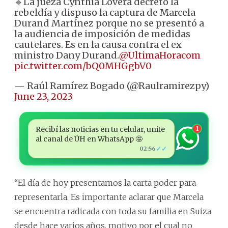
🔹️La jueza Cynthia Lovera decretó la
rebeldía y dispuso la captura de Marcela
Durand Martínez porque no se presentó a
la audiencia de imposición de medidas
cautelares. Es en la causa contra el ex
ministro Dany Durand.
@UltimaHoracom
pic.twitter.com/bQ0MHGgbV0
— Raúl Ramírez Bogado (@Raulramirezpy)
June 23, 2023
Recibí las noticias en tu celular, unite
1
al canal de ÚH en WhatsApp 🤩
✓✓
02:56
“El día de hoy presentamos la carta poder para
representarla. Es importante aclarar que Marcela
se encuentra radicada con toda su familia en Suiza
desde hace varios años, motivo por el cual no